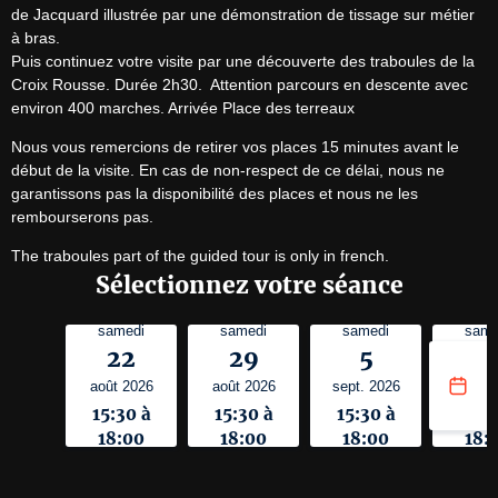
de Jacquard illustrée par une démonstration de tissage sur métier 
à bras.

Puis continuez votre visite par une découverte des traboules de la 
Croix Rousse. Durée 2h30.  Attention parcours en descente avec 
environ 400 marches. Arrivée Place des terreaux
Nous vous remercions de retirer vos places 15 minutes avant le 
début de la visite. En cas de non-respect de ce délai, nous ne 
garantissons pas la disponibilité des places et nous ne les 
rembourserons pas.
The traboules part of the guided tour is only in french.
Sélectionnez votre séance
samedi
samedi
samedi
same
22
29
5
1
août 2026
août 2026
sept. 2026
sept. 
15:30 à
15:30 à
15:30 à
15:3
18:00
18:00
18:00
18: